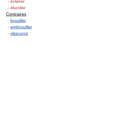
- éclairer
- élucider
Contraires
:
-
brouiller
-
embrouiller
-
obscurcir