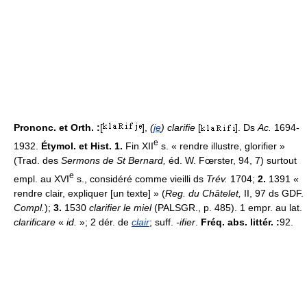
Prononc. et Orth. :
[
],
(
je
) clarifie
[
]. Ds
Ac.
1694-
e
1932.
Étymol. et Hist. 1.
Fin XII
s. « rendre illustre, glorifier »
(Trad. des
Sermons de St Bernard,
éd. W. Fœrster, 94, 7) surtout
e
empl. au XVI
s., considéré comme vieilli ds
Trév.
1704;
2.
1391 «
rendre clair, expliquer [un texte] » (
Reg. du Châtelet,
II, 97 ds GDF.
Compl.
);
3.
1530
clarifier le miel
(PALSGR., p. 485). 1 empr. au lat.
clarificare
«
id.
»; 2 dér. de
clair
; suff.
-ifier
.
Fréq. abs. littér. :
92.