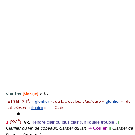
clarifier
[klaʀifje]
v. tr.
e
ÉTYM.
XII
, «
glorifier
»; du lat. ecclés.
clarificare
«
glorifier
»; du
lat.
clarus
«
illustre
». → Clair.
❖
e
1
(XVI
).
Vx.
Rendre clair ou plus clair (un liquide trouble).
||
Clarifier du vin de copeaux, clarifier du lait.
⇒
Couler.
||
Clarifier de
l'eau.
—
Au p. p. :