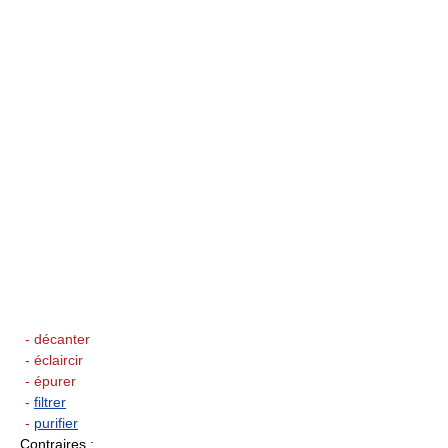
- décanter
- éclaircir
- épurer
-
filtrer
-
purifier
Contraires
: