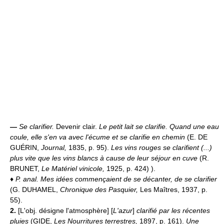
—
Se clarifier.
Devenir clair.
Le petit lait se clarifie.
Quand une eau
coule, elle s'en va avec l'écume et se clarifie en chemin
(E. DE
GUÉRIN,
Journal,
1835, p. 95).
Les vins rouges se clarifient (...)
plus vite que les vins blancs à cause de leur séjour en cuve
(R.
BRUNET,
Le Matériel vinicole,
1925, p. 424) ).
♦
P. anal.
Mes idées commençaient de se décanter, de se clarifier
(G. DUHAMEL,
Chronique des Pasquier,
Les Maîtres, 1937, p.
55).
2.
[L'obj. désigne l'atmosphère] [
L'azur
]
clarifié par les récentes
pluies
(GIDE,
Les Nourritures terrestres,
1897, p. 161).
Une