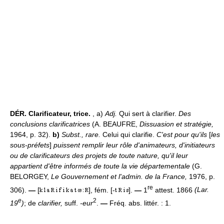
DÉR.
Clarificateur, trice.
, a)
Adj.
Qui sert à clarifier.
Des
conclusions clarificatrices
(A. BEAUFRE,
Dissuasion et stratégie,
1964, p. 32).
b)
Subst., rare.
Celui qui clarifie.
C'est pour qu'ils
[
les
sous-préfets
]
puissent remplir leur rôle d'animateurs, d'initiateurs
ou de clarificateurs des projets de toute nature, qu'il leur
appartient d'être informés de toute la vie départementale
(G.
BELORGEY,
Le Gouvernement et l'admin. de la France,
1976, p.
re
306).
—
[
], fém. [-
].
—
1
attest. 1866
(Lar.
e
2
19
)
; de
clarifier,
suff.
-eur
.
—
Fréq. abs. littér. : 1.