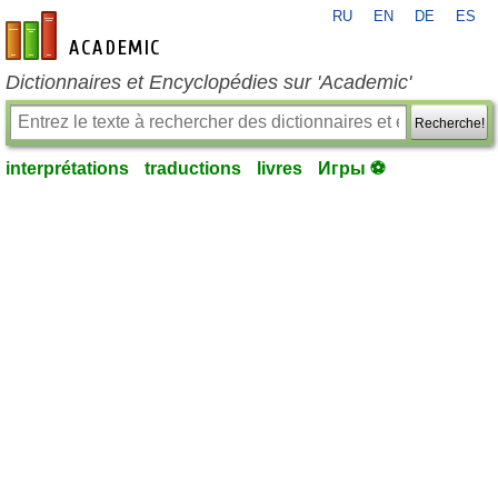
RU
EN
DE
ES
fr-academic.com
Dictionnaires et Encyclopédies sur 'Academic'
Recherche!
interprétations
traductions
livres
Игры ⚽