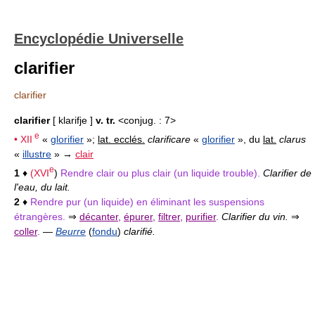
Encyclopédie Universelle
clarifier
clarifier
clarifier
[ klarifje ]
v. tr.
<conjug. : 7>
e
•
XII
«
glorifier
»;
lat. ecclés.
clarificare
«
glorifier
», du
lat.
clarus
«
illustre
» →
clair
e
1
♦
(
XVI
)
Rendre clair ou plus clair (un liquide trouble).
Clarifier de
l'eau, du lait.
2
♦
Rendre pur (un liquide) en éliminant les suspensions
étrangères.
⇒
décanter
,
épurer
,
filtrer
,
purifier
.
Clarifier du vin.
⇒
coller
.
—
Beurre
(
fondu
)
clarifié.