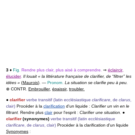
3
♦
Fig.
Rendre plus clair, plus aisé à comprendre.
⇒
éclaircir
,
élucider
.
Il louait « la littérature française de clarifier, de “filtrer” les
idées »
(
Maurois
)
.
—
Pronom.
La situation se clarifie peu à peu.
⊗ CONTR.
Embrouiller
,
épaissir
,
troubler.
●
clarifier
verbe transitif
(latin ecclésiastique
clarificare
, de
clarus
,
clair)
Procéder à la
clarification
d'un liquide :
Clarifier un vin en le
filtrant.
Rendre plus
clair
pour l'esprit :
Clarifier une situation.
●
clarifier
(synonymes)
verbe transitif
(latin ecclésiastique
clarificare
, de
clarus
, clair)
Procéder à la clarification d'un liquide
Synonymes
: