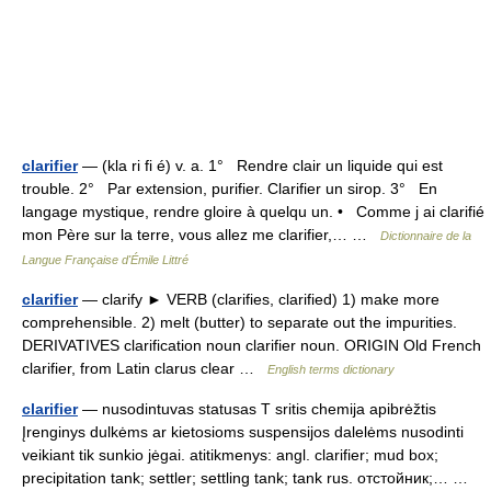
clarifier
— (kla ri fi é) v. a. 1° Rendre clair un liquide qui est
trouble. 2° Par extension, purifier. Clarifier un sirop. 3° En
langage mystique, rendre gloire à quelqu un. • Comme j ai clarifié
mon Père sur la terre, vous allez me clarifier,… …
Dictionnaire de la
Langue Française d'Émile Littré
clarifier
— clarify ► VERB (clarifies, clarified) 1) make more
comprehensible. 2) melt (butter) to separate out the impurities.
DERIVATIVES clarification noun clarifier noun. ORIGIN Old French
clarifier, from Latin clarus clear …
English terms dictionary
clarifier
— nusodintuvas statusas T sritis chemija apibrėžtis
Įrenginys dulkėms ar kietosioms suspensijos dalelėms nusodinti
veikiant tik sunkio jėgai. atitikmenys: angl. clarifier; mud box;
precipitation tank; settler; settling tank; tank rus. отстойник;… …