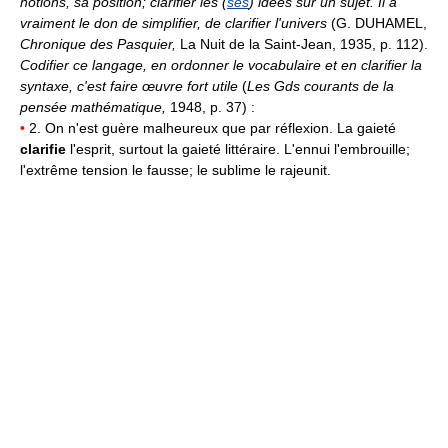
notions, sa position; clarifier les (
ses
) idées sur un sujet.
Il a
vraiment le don de simplifier, de clarifier l'univers
(G. DUHAMEL,
Chronique des Pasquier,
La Nuit de la Saint-Jean, 1935, p. 112).
Codifier ce langage, en ordonner le vocabulaire et en clarifier la
syntaxe, c'est faire œuvre fort utile
(
Les Gds courants de la
pensée mathématique,
1948, p. 37) :
•
2. On n'est guère malheureux que par réflexion. La gaieté
clarifie
l'esprit, surtout la gaieté littéraire. L'ennui l'embrouille;
l'extrême tension le fausse; le sublime le rajeunit.