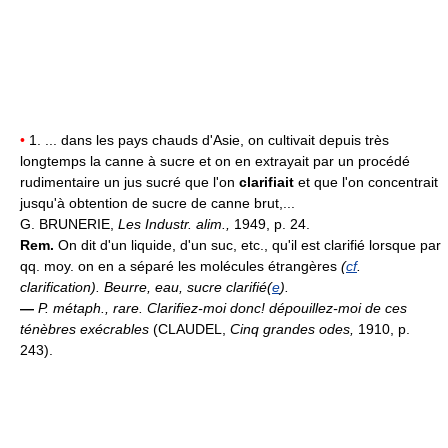
•
1. ... dans les pays chauds d'Asie, on cultivait depuis très
longtemps la canne à sucre et on en extrayait par un procédé
rudimentaire un jus sucré que l'on
clarifiait
et que l'on concentrait
jusqu'à obtention de sucre de canne brut,...
G. BRUNERIE,
Les Industr. alim.,
1949, p. 24.
Rem.
On dit d'un liquide, d'un suc, etc., qu'il est clarifié lorsque par
qq. moy. on en a séparé les molécules étrangères
(
cf
.
clarification). Beurre, eau, sucre clarifié(
e
).
—
P. métaph., rare.
Clarifiez-moi donc! dépouillez-moi de ces
ténèbres exécrables
(CLAUDEL,
Cinq grandes odes,
1910, p.
243).