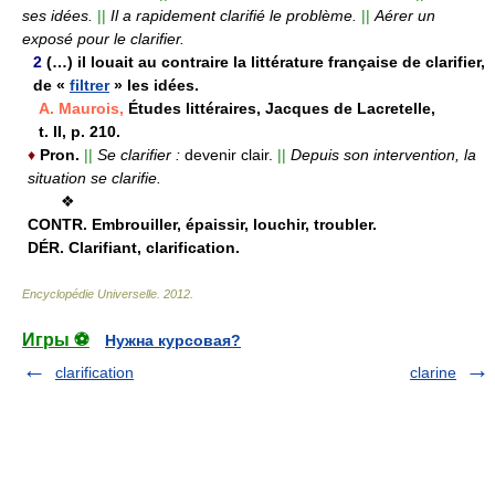
ses idées.
||
Il a rapidement clarifié le problème.
||
Aérer un
exposé pour le clarifier.
2
(…) il louait au contraire la littérature française de clarifier,
de «
filtrer
» les idées.
A. Maurois,
Études littéraires, Jacques de Lacretelle,
t. II, p. 210.
♦
Pron.
||
Se clarifier :
devenir clair.
||
Depuis son intervention, la
situation se clarifie.
❖
CONTR.
Embrouiller, épaissir, louchir, troubler.
DÉR.
Clarifiant, clarification.
Encyclopédie Universelle
.
2012
.
Игры ⚽
Нужна курсовая?
clarification
clarine