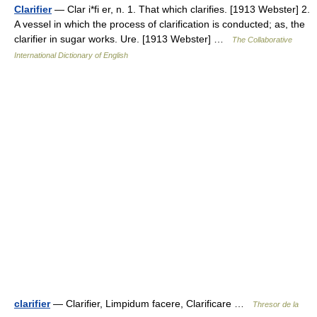
Clarifier
— Clar i*fi er, n. 1. That which clarifies. [1913 Webster] 2.
A vessel in which the process of clarification is conducted; as, the
clarifier in sugar works. Ure. [1913 Webster] …
The Collaborative
International Dictionary of English
clarifier
— Clarifier, Limpidum facere, Clarificare …
Thresor de la