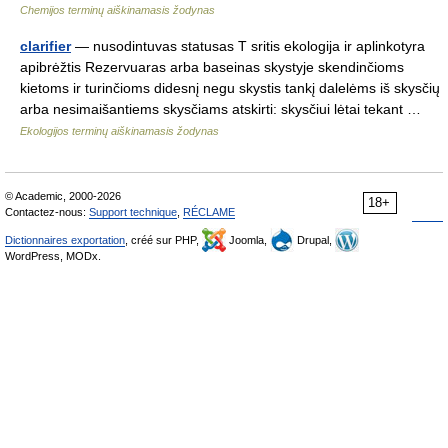
Chemijos terminų aiškinamasis žodynas
clarifier
— nusodintuvas statusas T sritis ekologija ir aplinkotyra
apibrėžtis Rezervuaras arba baseinas skystyje skendinčioms
kietoms ir turinčioms didesnį negu skystis tankį dalelėms iš skysčių
arba nesimaišantiems skysčiams atskirti: skysčiui lėtai tekant …
Ekologijos terminų aiškinamasis žodynas
© Academic, 2000-2026
18+
Contactez-nous:
Support technique
,
RÉCLAME
Dictionnaires exportation
, créé sur PHP,
Joomla,
Drupal,
WordPress, MODx.